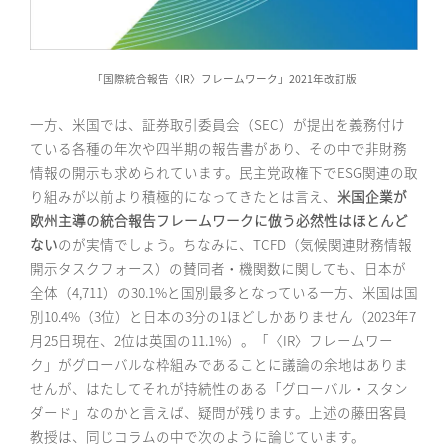
「国際統合報告〈IR〉フレームワーク」2021年改訂版
一方、米国では、証券取引委員会（SEC）が提出を義務付け
ている各種の年次や四半期の報告書があり、その中で非財務
情報の開示も求められています。民主党政権下でESG関連の取
り組みが以前より積極的になってきたとは言え、
米国企業が
欧州主導の統合報告フレームワークに倣う必然性はほとんど
ない
のが実情でしょう。ちなみに、TCFD（気候関連財務情報
開示タスクフォース）の賛同者・機関数に関しても、日本が
全体（4,711）の30.1%と国別最多となっている一方、米国は国
別10.4%（3位）と日本の3分の1ほどしかありません（2023年7
月25日現在、2位は英国の11.1%）。「〈IR〉フレームワー
ク」がグローバルな枠組みであることに議論の余地はありま
せんが、はたしてそれが持続性のある「グローバル・スタン
ダード」なのかと言えば、疑問が残ります。上述の藤田客員
教授は、同じコラムの中で次のように論じています。