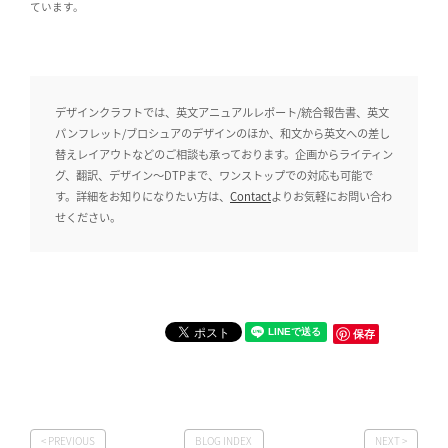
ています。
デザインクラフトでは、英文アニュアルレポート/統合報告書、英文
パンフレット/ブロシュアのデザインのほか、和文から英文への差し
替えレイアウトなどのご相談も承っております。企画からライティン
グ、翻訳、デザイン〜DTPまで、ワンストップでの対応も可能で
す。詳細をお知りになりたい方は、
Contact
よりお気軽にお問い合わ
せください。
保存
< PREVIOUS
BLOG INDEX
NEXT >