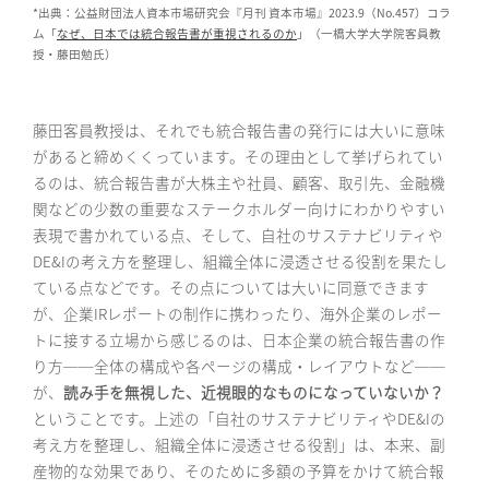
*出典：公益財団法人資本市場研究会『月刊 資本市場』2023.9（No.457）コラ
ム「
なぜ、日本では統合報告書が重視されるのか
」（一橋大学大学院客員教
授・藤田勉氏）
藤田客員教授は、それでも統合報告書の発行には大いに意味
があると締めくくっています。その理由として挙げられてい
るのは、統合報告書が大株主や社員、顧客、取引先、金融機
関などの少数の重要なステークホルダー向けにわかりやすい
表現で書かれている点、そして、自社のサステナビリティや
DE&Iの考え方を整理し、組織全体に浸透させる役割を果たし
ている点などです。
その点については大いに同意できます
が、企業IRレポートの制作に携わったり、海外企業のレポー
トに接する立場から感じるのは、日本企業の統合報告書の作
り方──全体の構成や各ページの構成・レイアウトなど──
が、
読み手を無視した、近視眼的なものになっていないか？
ということです。上述の「自社のサステナビリティやDE&Iの
考え方を整理し、組織全体に浸透させる役割」は、本来、副
産物的な効果であり、そのために多額の予算をかけて統合報