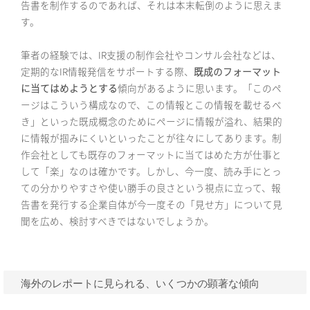
告書を制作するのであれば、それは本末転倒のように思えま
す。
筆者の経験では、IR支援の制作会社やコンサル会社などは、
定期的なIR情報発信をサポートする際、
既成のフォーマット
に当てはめようとする
傾向があるように思います。「このペ
ージはこういう構成なので、この情報とこの情報を載せるべ
き」といった既成概念のためにページに情報が溢れ、結果的
に情報が掴みにくいといったことが往々にしてあります。制
作会社としても既存のフォーマットに当てはめた方が仕事と
して「楽」なのは確かです。しかし、今一度、読み手にとっ
ての分かりやすさや使い勝手の良さという視点に立って、報
告書を発行する企業自体が今一度その「見せ方」について見
聞を広め、検討すべきではないでしょうか。
海外のレポートに見られる、いくつかの顕著な傾向