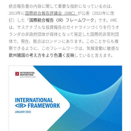
統合報告書の内容に関して重要な指針になっているのは、
2013年に
国際統合報告評議会（IIRC）
が公表（2021年に改
訂）した「
国際統合報告〈IR〉フレームワーク
」です。IIRC
は、サステナブルな投資報告のガイドラインづくりを行うオ
ランダの非政府団体が母体となって発足した国際的非営利団
体で、現在、拠点はロンドンにあります。このことからも推
察できるように、このフレームワークは、気候変動に敏感な
欧州諸国の考え方をより色濃く反映
していると言えます。