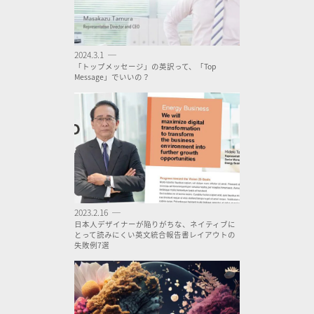
2024.3.1 ─
「トップメッセージ」の英訳って、「Top
Message」でいいの？
2023.2.16 ─
日本人デザイナーが陥りがちな、ネイティブに
とって読みにくい英文統合報告書レイアウトの
失敗例7選