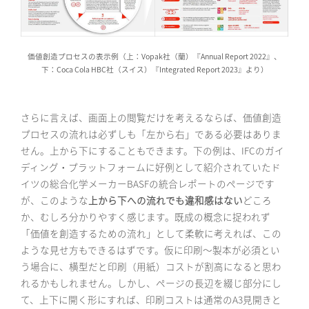
価値創造プロセスの表示例（上：Vopak社（蘭）『Annual Report 2022』、
下：Coca Cola HBC社（スイス）『Integrated Report 2023』より）
さらに言えば、画面上の閲覧だけを考えるならば、価値創造
プロセスの流れは必ずしも「左から右」である必要はありま
せん。上から下にすることもできます。下の例は、IFCのガイ
ディング・プラットフォームに好例として紹介されていたド
イツの総合化学メーカーBASFの統合レポートのページです
が、このような
上から下への流れでも違和感はない
どころ
か、むしろ分かりやすく感じます。既成の概念に捉われず
「価値を創造するための流れ」として柔軟に考えれば、この
ような見せ方もできるはずです。仮に印刷〜製本が必須とい
う場合に、横型だと印刷（用紙）コストが割高になると思わ
れるかもしれません。しかし、ページの長辺を綴じ部分にし
て、上下に開く形にすれば、印刷コストは通常のA3見開きと