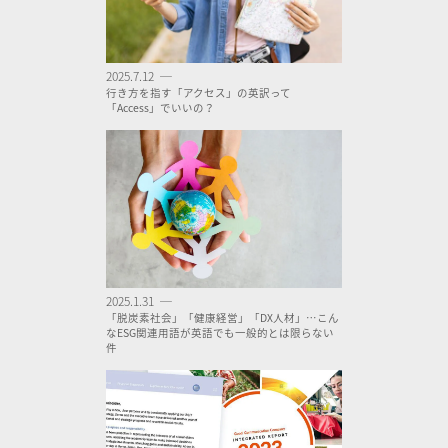
2025.7.12 ─
行き方を指す「アクセス」の英訳って
「Access」でいいの？
2025.1.31 ─
「脱炭素社会」「健康経営」「DX人材」…こん
なESG関連用語が英語でも一般的とは限らない
件