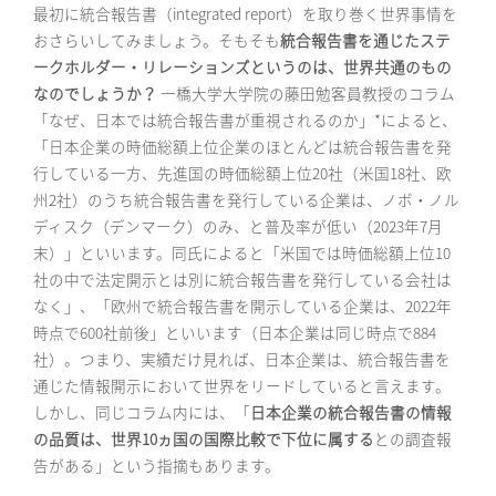
最初に統合報告書（integrated report）を取り巻く世界事情を
おさらいしてみましょう。そもそも
統合報告書を通じたステ
ークホルダー・リレーションズというのは、世界共通のもの
なのでしょうか？
一橋大学大学院の藤田勉客員教授のコラム
「なぜ、日本では統合報告書が重視されるのか」*によると、
「日本企業の時価総額上位企業のほとんどは統合報告書を発
行している一方、先進国の時価総額上位20社（米国18社、欧
州2社）のうち統合報告書を発行している企業は、ノボ・ノル
ディスク（デンマーク）のみ、と普及率が低い（2023年7月
末）」といいます。同氏によると「米国では時価総額上位10
社の中で法定開示とは別に統合報告書を発行している会社は
なく」、「欧州で統合報告書を開示している企業は、2022年
時点で600社前後」といいます（日本企業は同じ時点で884
社）。つまり、実績だけ見れば、日本企業は、統合報告書を
通じた情報開示において世界をリードしていると言えます。
しかし、同じコラム内には、「
日本企業の統合報告書の情報
の品質は、世界10ヵ国の国際比較で下位に属する
との調査報
告がある」という指摘もあります。