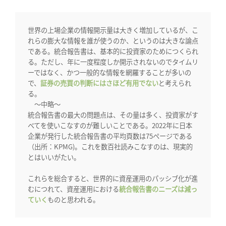
世界の上場企業の情報開示量は大きく増加しているが、
こ
れらの膨大な情報を誰が使うのか、というのは大きな論点
である。統合報告書は、基本的に投資家のためにつくられ
る。ただし、年に一度程度しか開示されないのでタイムリ
ーではなく、かつ一般的な情報を網羅することが多いの
で、
証券の売買の判断にはさほど有用でない
と考えられ
る。
〜中略〜
統合報告書の最大の問題点は、その量は多く、投資家がす
べてを使いこなすのが難しいことである。2022年に日本
企業が発行した統合報告書の平均頁数は75ページである
（出所：KPMG)。これを数百社読みこなすのは、現実的
とはいいがたい。
これらを総合すると、世界的に資産運用のパッシブ化が進
むにつれて、資産運用における
統合報告書のニーズは減っ
ていく
ものと思われる。