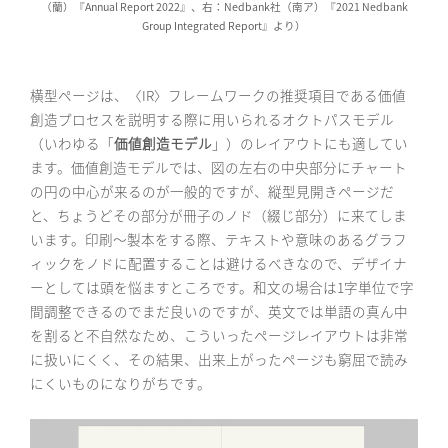
（蘭）『Annual Report 2022』、右：Nedbank社（南ア）『2021 Nedbank
Group Integrated Report』より）
横型ページは、〈IR〉フレームワークの推奨項目である価値
創造プロセスを説明する際に用いられるオクトパスモデル
（いわゆる「
価値創造モデル
」）のレイアウトにも適してい
ます。価値創造モデルでは、図の左右の中央部分にチャート
の円の中心が来るのが一般的ですが、縦型見開きページだ
と、ちょうどその部分が冊子のノド（綴じ部分）に来てしま
います。印刷〜製本をする際、テキストや意味のあるグラフ
ィックをノドに配置することは避けるべきなので、デザイナ
ーとしては頭を悩ますところです。和文の場合は1字単位で字
間調整できるのでまだ良いのですが、英文では単語の真ん中
を割ると不自然なため、こういったページレイアウトは非常
に扱いにくく、その結果、出来上がったページも窮屈で読み
にくいものになりがちです。