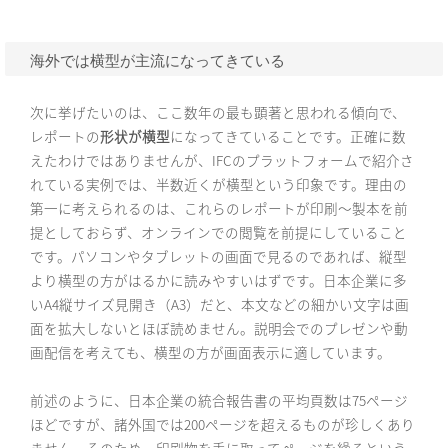
海外では横型が主流になってきている
次に挙げたいのは、ここ数年の最も顕著と思われる傾向で、
レポートの
形状が横型
になってきていることです。正確に数
えたわけではありませんが、IFCのプラットフォームで紹介さ
れている実例では、半
数
近くが横型という印象です。理由の
第一に考えられるのは、これらのレポートが印刷〜製本を前
提としておらず、オンラインでの閲覧を前提にしていること
です。パソコンやタブレットの画面で見るのであれば、縦型
より横型の方がはるかに読みやすい
はず
です。日本企業に多
いA4縦サイズ見開き（A3）だと、本文などの細かい文字は画
面を拡大しないとほぼ読めません。説明会でのプレゼンや動
画配信を考えても、横型の方が画面表示に適しています。
前述のように、日本企業の統合報告書の平均頁数は75ページ
ほどですが、諸外国では200ページを超えるものが珍しくあり
ません。そのため、印刷物を手に取ってページを繰るという